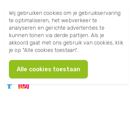
Privacyverklaring
Sitemap
Wij gebruiken cookies om je gebruikservaring
© Copyright
te optimaliseren, het webverkeer te
analyseren en gerichte advertenties te
kunnen tonen via derde partijen. Als je
akkoord gaat met ons gebruik van cookies, klik
Volg ons!
je op "Alle cookies toestaan".
Blijf op de hoogte van het laatste nieuws,
aanbiedingen en leuke activiteiten!
Alle cookies toestaan